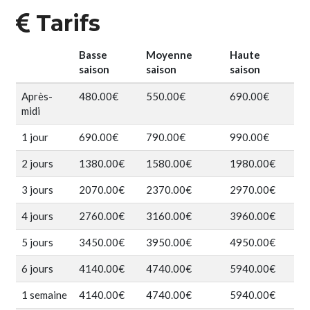
Tarifs
Basse
Moyenne
Haute
saison
saison
saison
Prix
Prix
Prix
Après-
480.00€
550.00€
690.00€
après-
après-
après-
midi
midi
midi
midi
Prix
Prix
Prix
1 jour
690.00€
790.00€
990.00€
(Basse
(Moyenne
(Haute
1
1
1
saison)
saison)
saison)
Prix
Prix
Prix
2 jours
1380.00€
1580.00€
1980.00€
jour
jour
jour
2
2
2
(Basse
(Moyenne
(Haute
Prix
Prix
Prix
3 jours
2070.00€
2370.00€
2970.00€
jours
jours
jours
saison)
saison)
saison)
3
3
3
(Basse
(Moyenne
(Haute
Prix
Prix
Prix
4 jours
2760.00€
3160.00€
3960.00€
jours
jours
jours
saison)
saison)
saison)
4
4
4
(Basse
(Moyenne
(Haute
Prix
Prix
Prix
5 jours
3450.00€
3950.00€
4950.00€
jours
jours
jours
saison)
saison)
saison)
5
5
5
(Basse
(Moyenne
(Haute
Prix
Prix
Prix
6 jours
4140.00€
4740.00€
5940.00€
jours
jours
jours
saison)
saison)
saison)
6
6
6
(Basse
(Moyenne
(Haute
Prix
Prix
Prix
1 semaine
4140.00€
4740.00€
5940.00€
jours
jours
jours
saison)
saison)
saison)
1
1
1