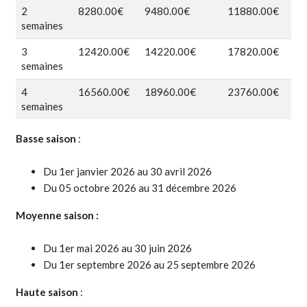
(Basse
(Moyenne
(Haute
Prix
Prix
Prix
2
8280.00€
9480.00€
11880.00€
semaine
semaine
semaine
saison)
saison)
saison)
2
2
2
semaines
(Basse
(Moyenne
(Haute
semaines
semaines
semaines
saison)
saison)
saison)
Prix
Prix
Prix
3
12420.00€
14220.00€
17820.00€
(Basse
(Moyenne
(Haute
3
3
3
semaines
saison)
saison)
saison)
semaines
semaines
semaines
Prix
Prix
Prix
4
16560.00€
18960.00€
23760.00€
(Basse
(Moyenne
(Haute
4
4
4
semaines
saison)
saison)
saison)
semaines
semaines
semaines
(Basse
(Moyenne
(Haute
Basse saison
:
saison)
saison)
saison)
Du 1er janvier 2026 au 30 avril 2026
Du 05 octobre 2026 au 31 décembre 2026
Moyenne saison :
Du 1er mai 2026 au 30 juin 2026
Du 1er septembre 2026 au 25 septembre 2026
Haute saison
: